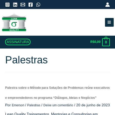
Ma
Me
R$
0,00
ASSINATURA
0
Palestras
Palestra sobre o Método para Soluções de Problemas reúne executivos
e empreendedores no programa “Diálogos, Ideias e Negócios”
Por
/
/
/
20 de junho de 2023
Emerson
Palestras
Deixe um comentário
Lean Quality Treinamentos, Mentorias e Consultorias em