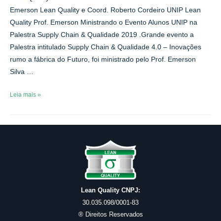
empreendedores
Emerson Lean Quality e Coord. Roberto Cordeiro UNIP Lean
no
Quality Prof. Emerson Ministrando o Evento Alunos UNIP na
programa
Palestra Supply Chain & Qualidade 2019 .Grande evento a
“Diálogos,
Palestra intitulado Supply Chain & Qualidade 4.0 – Inovações
Ideias
rumo a fábrica do Futuro, foi ministrado pelo Prof. Emerson
e
Negócios”
Silva …
Palestra
Leia mais »
Supply
Chain
&
Qualidade
4.0
–
Inovações
Rumo
Lean Quality CNPJ:
Fábrica
do
30.035.098/0001-83
Futuro
® Direitos Reservados