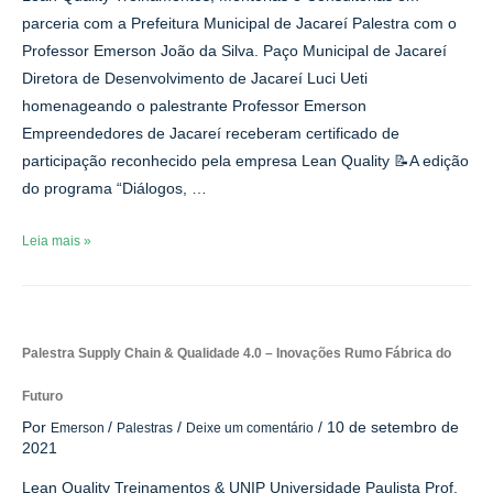
parceria com a Prefeitura Municipal de Jacareí Palestra com o
Professor Emerson João da Silva. Paço Municipal de Jacareí
Diretora de Desenvolvimento de Jacareí Luci Ueti
homenageando o palestrante Professor Emerson
Empreendedores de Jacareí receberam certificado de
participação reconhecido pela empresa Lean Quality 📝A edição
do programa “Diálogos, …
Palestra
Leia mais »
sobre
o
Método
para
Palestra Supply Chain & Qualidade 4.0 – Inovações Rumo Fábrica do
Soluções
de
Futuro
Problemas
Por
/
/
/
10 de setembro de
Emerson
Palestras
Deixe um comentário
reúne
2021
executivos
e
Lean Quality Treinamentos & UNIP Universidade Paulista Prof.